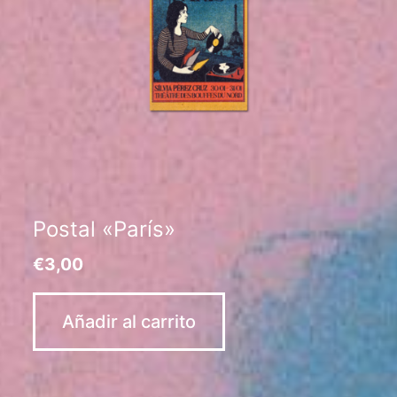
Postal «París»
€
3,00
Añadir al carrito