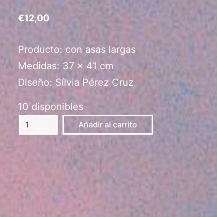
€
12,00
Producto: con asas largas
Medidas: 37 x 41 cm
Diseño: Sílvia Pérez Cruz
10 disponibles
Tote
Añadir al carrito
bag
amarilla
cantidad