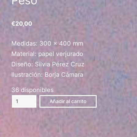
Peso
€
20,00
Medidas: 300 x 400 mm
Material: papel verjurado
Diseño: Sílvia Pérez Cruz
Ilustración: Borja Cámara
36 disponibles
Lámina
Añadir al carrito
Mov.4:
El
Peso
cantidad