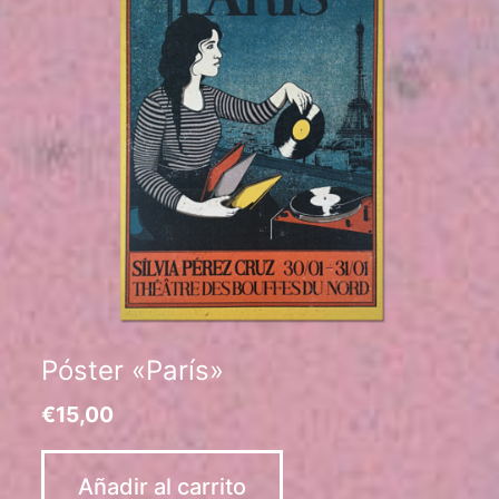
Póster «París»
€
15,00
Añadir al carrito