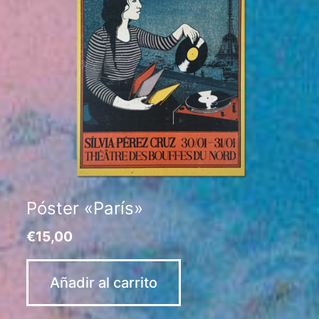
Póster «París»
€
15,00
Añadir al carrito