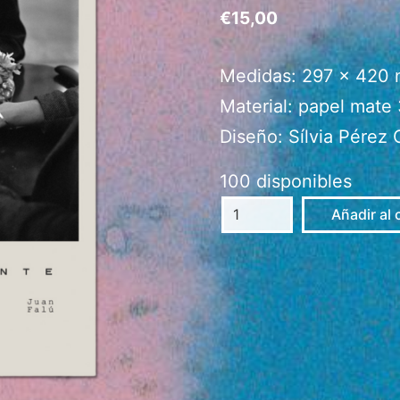
€
15,00
Medidas: 297 x 420
Material: papel mate 
Diseño: Sílvia Pérez 
100 disponibles
Póster
Añadir al 
"Lentamente"
cantidad