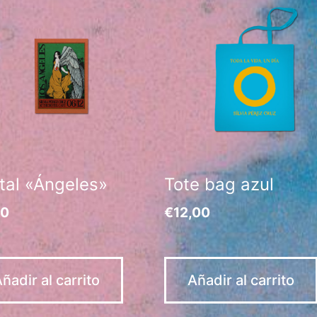
tal «Ángeles»
Tote bag azul
00
€
12,00
ñadir al carrito
Añadir al carrito