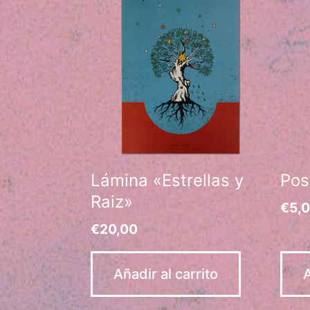
Lámina «Estrellas y
Pos
Raiz»
€
5,
€
20,00
Añadir al carrito
A