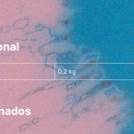
onal
0,2 kg
onados