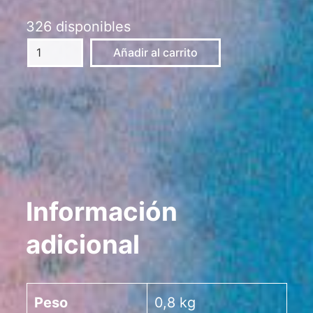
326 disponibles
Oral_Abisal
Añadir al carrito
-
2LP
cantidad
Información
adicional
Peso
0,8 kg