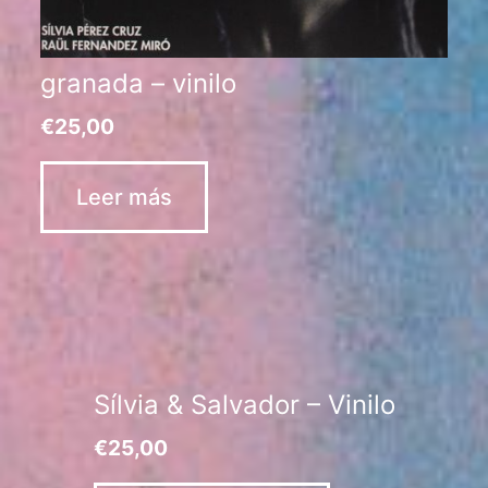
granada – vinilo
€
25,00
Leer más
Sílvia & Salvador – Vinilo
€
25,00