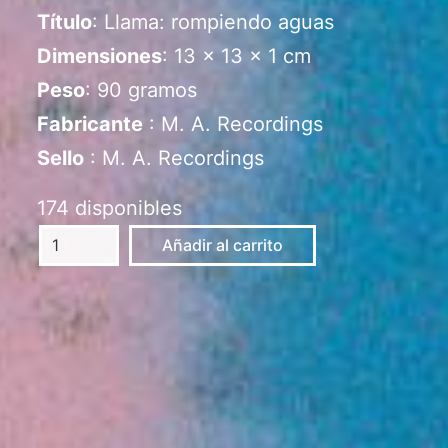
Título
: Llama: rompiendo aguas
Dimensiones
: 13 x 13 x 1 cm
Peso
: 90 gramos
Fabricante
: M. A. Recordings
Sello
: M. A. Recordings
174 disponibles
Llama:
Añadir al carrito
rompiendo
aguas
-
CD
cantidad