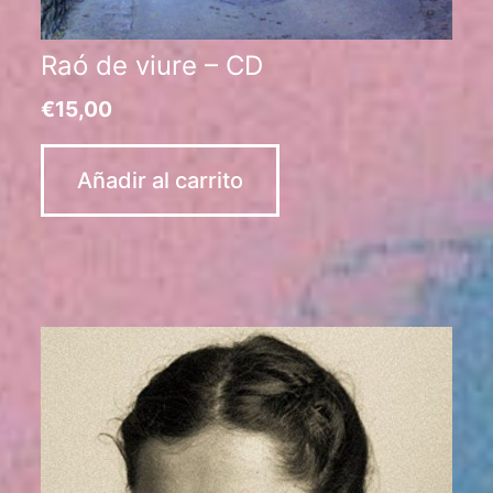
Raó de viure – CD
€
15,00
Añadir al carrito